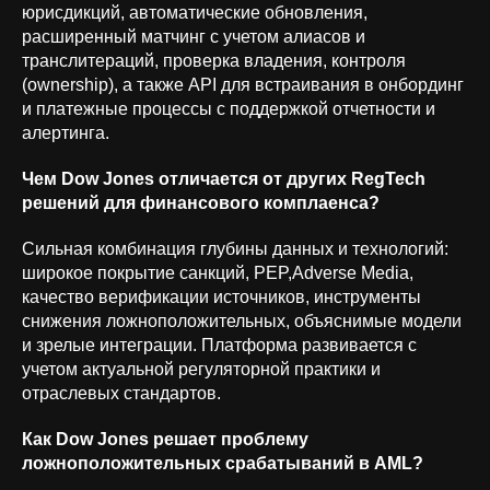
юрисдикций, автоматические обновления,
расширенный матчинг с учетом алиасов и
+7 (926) 866-31-00
транслитераций, проверка владения, контроля
(ownership), а также API для встраивания в онбординг
info@orion-solutions.ru
и платежные процессы с поддержкой отчетности и
алертинга.
ООО «Орион Солюшенс», ИНН
Чем Dow Jones отличается от других RegTech
9704235291
решений для финансового комплаенса?
г. Москва, ул. Остоженка, д. 10
Сильная комбинация глубины данных и технологий:
широкое покрытие санкций, PEP,Adverse Media,
качество верификации источников, инструменты
снижения ложноположительных, объяснимые модели
и зрелые интеграции. Платформа развивается с
учетом актуальной регуляторной практики и
отраслевых стандартов.
Политика обработки
персональных данных
Как Dow Jones решает проблему
ложноположительных срабатываний в AML?
Политика конфиденциальности