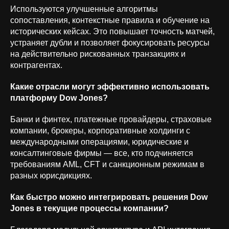
Используются улучшенные алгоритмы
сопоставления, контекстные правила и обучение на
ОКВЭД 62.01 «Разработка компьютерного
программного обеспечения» | Коды ИТ-деятельности:
исторических кейсах. Это повышает точность матчей,
1.01; 1.05; 2.01; 3.01; 9.01; 26.01
устраняет дубли и позволяет фокусировать ресурсы
на действительно рискованных транзакциях и
контрагентах.
Какие отрасли могут эффективно использовать
платформу Dow Jones?
Банки и финтех, платежные провайдеры, страховые
компании, брокеры, корпоративные холдинги с
международными операциями, юридические и
консалтинговые фирмы — все, кто подчиняется
требованиям AML, CFT и санкционным режимам в
разных юрисдикциях.
Как быстро можно интегрировать решения Dow
Jones в текущие процессы компании?