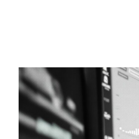
клиентов, автоматически проверяя каждого нового
контрагента. Инвестиционные компании
встраивают проверки в процессы одобрения
сделок. Международные корпорации используют
API для мониторинга всей базы поставщиков и
партнеров в режиме реального времени.
Методология комплексного due
diligence
+7 (926) 866-31-00
info@orion-solutions.ru
ООО «Орион Солюшенс»,
ИНН 9704235291