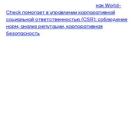
практиками CSR (смежный контекст:
как World-
Check помогает в управлении корпоративной
социальной ответственностью (CSR): соблюдение
норм, анализ репутации, корпоративная
безопасность
), что подчеркивает фокус на
соблюдении требований, репутации и
корпоративной безопасности в крупных сделках.
Эволюция Dow Jones: от
финансовой журналистики к
лидеру risk intelligence
История Dow Jones в сфере анализа рисков
началась задолго до появления современных
цифровых платформ. Компания, основанная более
века назад как издатель финансовой информации,
накопила уникальную экспертизу в сборе,
верификации и анализе деловых данных. Эта
журналистская основа стала фундаментом для
создания одной из самых мощных систем проверки