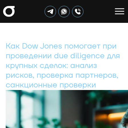
Как Dow Jones помогает при
проведении due diligence для
крупных сделок: анализ
рисков, проверка партнеров,
санкционные проверки