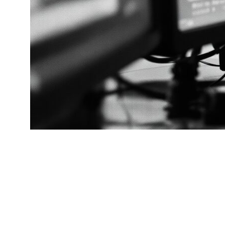
Комплексный подход Dow Jones к due diligence
базируется на понимании того, что риски в
современном бизнесе многогранны и
взаимосвязаны. Финансовые проблемы
контрагента могут быть следствием
репутационного кризиса, санкционные риски часто
переплетаются с коррупционными, а политические