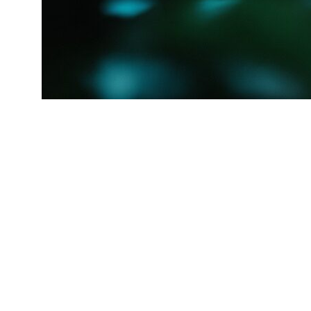
Современная платформа Dow Jones Risk &
Compliance представляет собой комплексное
решение, объединяющее множество модулей для
всестороннего анализа рисков. В основе системы
лежит уникальная база данных, содержащая
информацию о миллионах компаний, персон и их
взаимосвязях. Эта база постоянно обновляется из
тысяч источников — от официальных реестров до
новостных публикаций, от судебных документов до
социальных сетей.
Санкционный скрининг является одним из ключевых
модулей платформы. Система автоматически