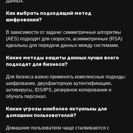
данных.
ООО «Орион Солюшенс», ИНН
Как выбрать подходящий метод
9704235291
шифрования?
г. Москва, ул. Остоженка, д. 10
В зависимости от задачи: симметричные алгоритмы
(AES) подходят для скорости, асимметричные (RSA)
идеальны для передачи данных между системами.
Какие методы защиты данных лучше всего
подходят для бизнеса?
Политика обработки
Для бизнеса важно применять комплексные подходы:
персональных данных
шифрование, двухфакторную аутентификацию,
антивирусы, IDS/IPS, резервное копирование и
Политика конфиденциальности
обучать персонал.
Какие угрозы наиболее актуальны для
ОКВЭД 62.01 «Разработка компьютерного
домашних пользователей?
программного обеспечения» | Коды ИТ-деятельности:
1.01; 1.05; 2.01; 3.01; 9.01; 26.01
Домашние пользователи чаще сталкиваются с