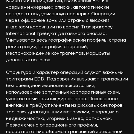
Клиенты из юрисдикций, включённых FATF в
«серые» и «чёрные» списки, автоматически
попадают под усиленную проверку. Операции
через офшорные зоны или страны с высоким
индексом коррупции по версии Transparency
International требуют детального анализа.
Учитывается весь географический профиль: страна
регистрации, география операций,
местонахождение контрагентов, маршруты
денежных потоков.
Структура и характер операций служат важными
триггерами EDD. Подозрения вызывают транзакции
без очевидной экономической логики,
использование запутанных корпоративных схем,
участие номинальных директоров. Повышенное
внимание требуют клиенты из рисковых секторов:
торговля драгоценными металлами, операции с
недвижимостью, игорный бизнес, арт-рынок.
Резкая смена операционного профиля,
несоответствие объёмов транзакций заявленной