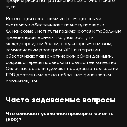
профиля риска на протяжении всего клиентского
пути.
info@orion-solutions.ru
Интеграция с внешними информационными
системами обеспечивает полноту проверки.
ООО «Орион Солюшенс»,
Финансовые институты подключаются к глобальным
ИНН 9704235291
провайдерам данных, получая доступ к
г. Москва, ул. Остоженка, д. 10
международным базам, регуляторным спискам,
коммерческим реестрам. API-интеграции
обеспечивают автоматический обмен данными,
сокращая время проверки и повышая её качество.
Облачные решения делают передовые технологии
EDD доступными даже небольшим финансовым
организациям.
Политика обработки
персональных данных
Часто задаваемые вопросы
Политика конфиденциальности
Что означает усиленная проверка клиента
(EDD)?
ОКВЭД 62.01 «Разработка компьютерного