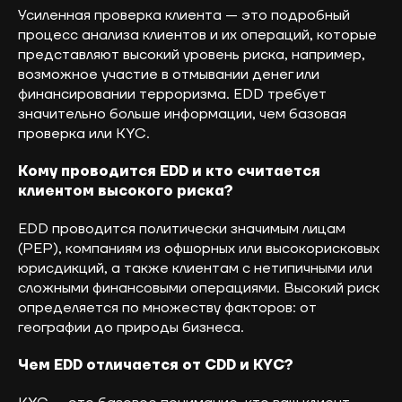
программного обеспечения» | Коды ИТ-
Усиленная проверка клиента — это подробный
деятельности: 1.01; 1.05; 2.01; 3.01; 9.01; 26.01
процесс анализа клиентов и их операций, которые
представляют высокий уровень риска, например,
возможное участие в отмывании денег или
финансировании терроризма. EDD требует
значительно больше информации, чем базовая
проверка или KYC.
Кому проводится EDD и кто считается
клиентом высокого риска?
EDD проводится политически значимым лицам
(PEP), компаниям из офшорных или высокорисковых
юрисдикций, а также клиентам с нетипичными или
сложными финансовыми операциями. Высокий риск
определяется по множеству факторов: от
географии до природы бизнеса.
Чем EDD отличается от CDD и KYC?