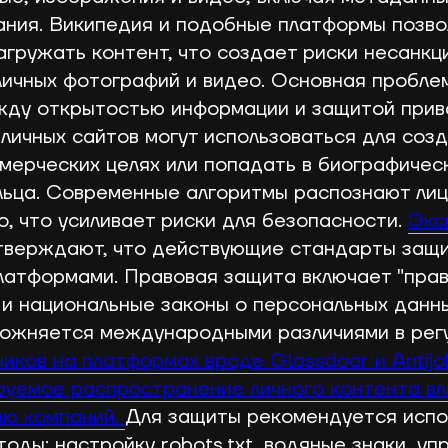
ания. Википедия и подобные платформы позв
агружать контент, что создает риски несанк
личных фотографий и видео. Основная пробле
жду открытостью информации и защитой прив
личных сайтов могут использоваться для соз
ммерческих целях или попадать в биографичес
льца. Современные алгоритмы распознают лиц
о, что усиливает риски для безопасности.
Экс
верждают, что действующие стандарты защи
атформами. Правовая защита включает "прав
и национальные законы о персональных данны
ожняется международными различиями в регу
иков на платформах вроде Glassdoor и Antijo
руемое распространение личного контента вл
ию компаний.
Для защиты рекомендуется испо
оды: настройку robots.txt, водяные знаки, уп