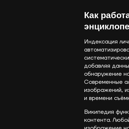
Как работ
энциклопе
Индексация лич
автоматизирова
систематически
добавляя данны
обнаружение но
Современные ал
изображений, и
и времени съёмк
Википедия функ
контента. Любо
изображение на