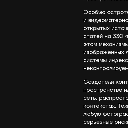
Особую остроту
и видеоматериа
открытых источ
статей на 330 
этом механизмы
изображённых л
системы индекс
неконтролируем
Создатели конт
пространстве и
сеть, распрост
контекстах. Те
любую фотограф
серьёзные риск