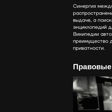
Синергия между
распространени
выдаче, а поис
энциклопедий д
Википедии авто
преимущество д
приватности.
Правовые 