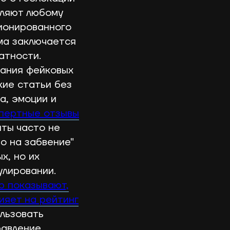
оляют любому
ционированного
ма заключается
атности.
дания фейковых
кие статьи без
а, эмоции и
пертные отзывы
ты часто не
о на забвение"
х, но их
лировании.
b показывают,
ияет на рейтинг
льзовать
равление