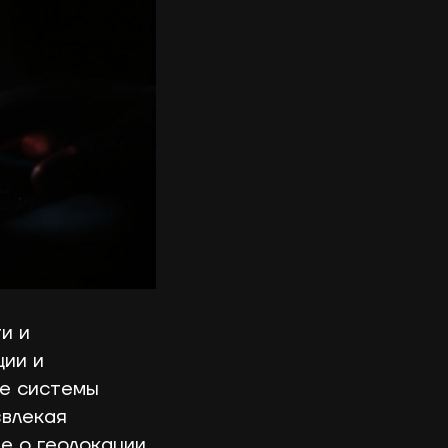
и и
ции и
ые системы
звлекая
е о геолокации