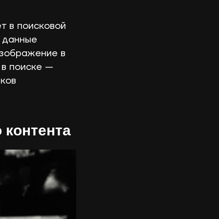
т в поисковой
е данные
Изображение в
 в поиске —
иков
 контента