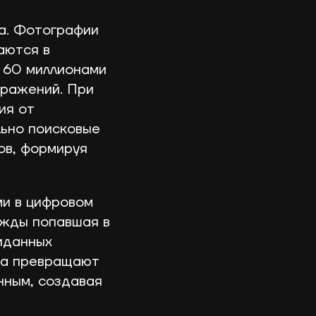
а. Фотографии
аются в
ё 60 миллионами
бражений. При
ия от
ьно поисковые
ов, формируя
ми в цифровом
ожды попавшая в
иданных
ска превращают
нным, создавая