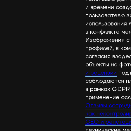
и времени созд
пользователю з
использования 
в конфликте ме
Изображения с 
профилей, в ко
согласия владе
объекты на фот
и рецензии
подт
соблюдаются пл
в рамках GDPR 
применение осл
Отзывы сотрудн
как неконтроли
CEO и репутац
технические мет