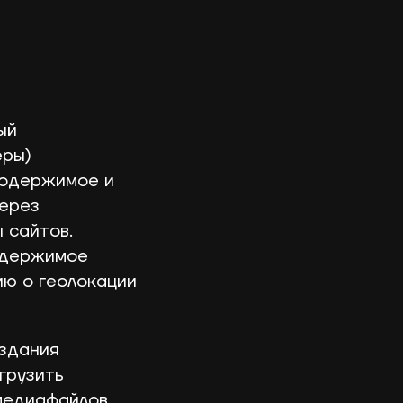
ый
еры)
содержимое и
через
 сайтов.
содержимое
ю о геолокации
оздания
грузить
медиафайлов.