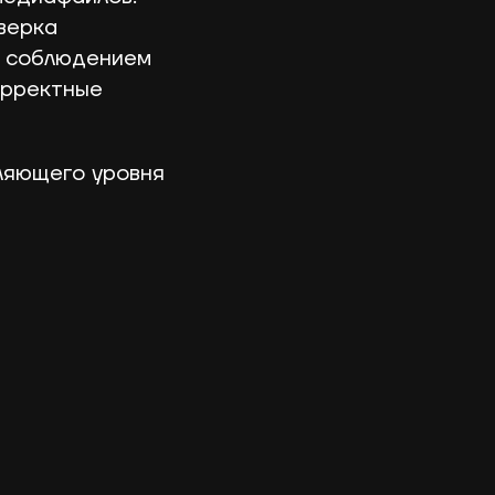
верка
а соблюдением
орректные
ляющего уровня