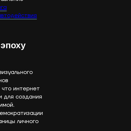
нга
автодействия
 эпоху
визуального
нов
 что интернет
 для создания
имой.
демократизации
аницы личного