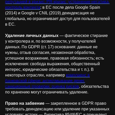
репутацией в кризис: PR-кризис, устранение негатива,
контроль контента
; в ЕС после дела Google Spain
(2014) и Google v CNIL (2019) деиндексация не
глобальна, но ограничивает доступ для пользователей
в ЕС.
Удаление личных данных
— фактическое стирание
у контролера и, по возможности, у получателей
данных. По GDPR (ст. 17) основания: данные не
нужны, отзыв согласия, незаконная обработка,
успешное возражение, правовая обязанность; есть
исключения: свобода выражения, общественный
интерес, юридические обязательства и т. п.). В
некоторых отраслях, например
комплаенс в
банковской сфере: антиотмывание денег,
санкционные проверки, оценка рисков
, обязательства
по хранению могут ограничивать удаление.
Право на забвение
— закрепленное в GDPR право
требовать деиндексацию или удаление при указанных
условиях; истоки — Директива 95/46/EC и прецедент