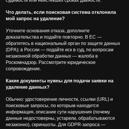
судимости или неистёкших сроках давности.
Политика обработки
персональных данных
Что делать, если поисковая система отклонила
мой запрос на удаление?
Политика конфиденциальности
Уточните основания отказа, дополните
доказательства и подайте повторно. В ЕС —
ОКВЭД 62.01 «Разработка компьютерного
обратитесь в национальный орган по защите данных
программного обеспечения» | Коды ИТ-деятельности:
(DPA); в России — подайте иск в суд, по вопросам
1.01; 1.05; 2.01; 3.01; 9.01; 26.01
незаконной обработки данных — жалоба в
Роскомнадзор. Рассмотрите юридическое
сопровождение.
Какие документы нужны для подачи заявки на
удаление данных?
Обычно: удостоверение личности, ссылки (URL) и
поисковые запросы, по которым находится
информация, описание сути нарушения (почему
данные недостоверны, устарели, обрабатываются
незаконно), скриншоты. Для GDPR-запроса —