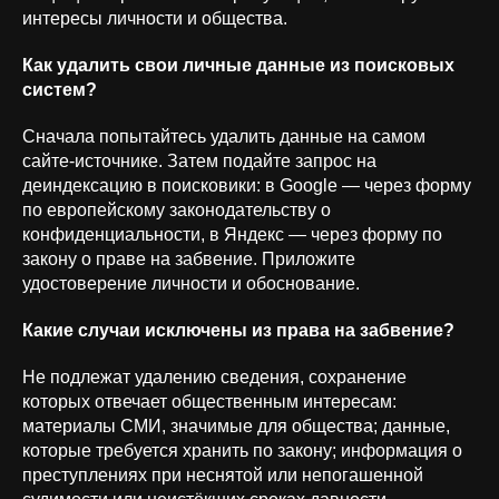
интересы личности и общества.
Как удалить свои личные данные из поисковых
систем?
Сначала попытайтесь удалить данные на самом
+7 (926) 866-31-00
сайте-источнике. Затем подайте запрос на
деиндексацию в поисковики: в Google — через форму
info@orion-solutions.ru
по европейскому законодательству о
конфиденциальности, в Яндекс — через форму по
закону о праве на забвение. Приложите
ООО «Орион Солюшенс», ИНН
удостоверение личности и обоснование.
9704235291
г. Москва, ул. Остоженка, д. 10
Какие случаи исключены из права на забвение?
Не подлежат удалению сведения, сохранение
которых отвечает общественным интересам:
материалы СМИ, значимые для общества; данные,
которые требуется хранить по закону; информация о
преступлениях при неснятой или непогашенной