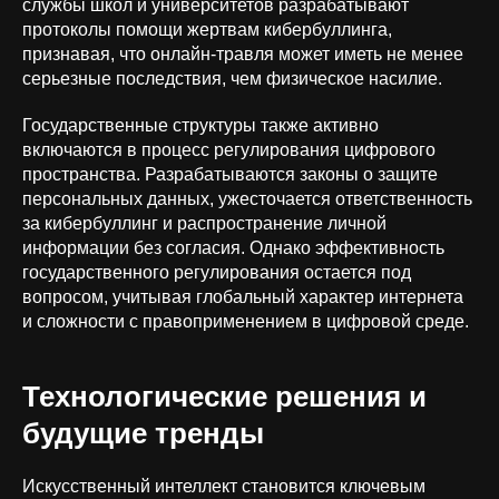
службы школ и университетов разрабатывают
info@orion-solutions.ru
протоколы помощи жертвам кибербуллинга,
признавая, что онлайн-травля может иметь не менее
серьезные последствия, чем физическое насилие.
ООО «Орион Солюшенс», ИНН
9704235291
Государственные структуры также активно
г. Москва, ул. Остоженка, д. 10
включаются в процесс регулирования цифрового
пространства. Разрабатываются законы о защите
персональных данных, ужесточается ответственность
за кибербуллинг и распространение личной
информации без согласия. Однако эффективность
государственного регулирования остается под
вопросом, учитывая глобальный характер интернета
и сложности с правоприменением в цифровой среде.
Политика обработки
персональных данных
Технологические решения и
Политика конфиденциальности
будущие тренды
ОКВЭД 62.01 «Разработка компьютерного
Искусственный интеллект становится ключевым
программного обеспечения» | Коды ИТ-деятельности: