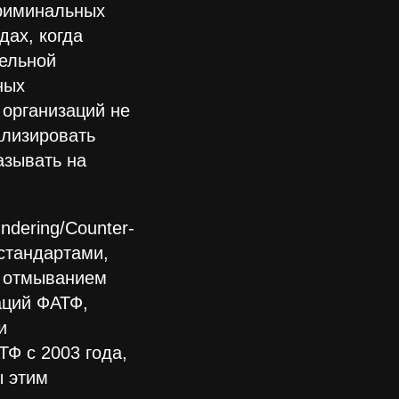
риминальных
дах, когда
ельной
ных
 организаций не
ализировать
азывать на
dering/Counter-
 стандартами,
с отмыванием
аций ФАТФ,
и
Ф с 2003 года,
ы этим