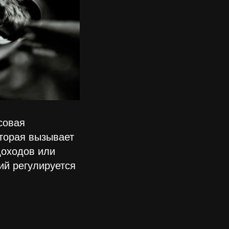
совая
торая вызывает
доходов или
ий регулируется