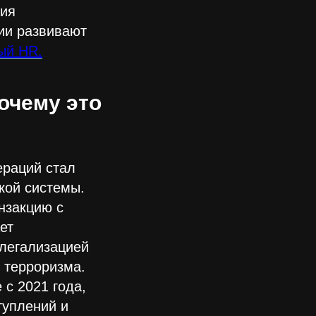
ния
ии развивают
ый HR.
очему это
ераций стал
кой системы.
нзакцию с
ет
 легализацией
 терроризма.
 с 2021 года,
уплений и