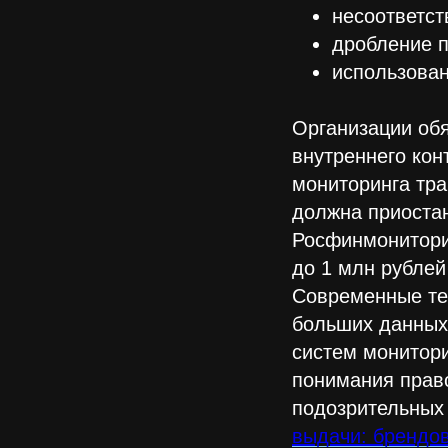
несоответст
дробление 
использован
Организации об
внутреннего кон
мониторинга тр
должна приостан
Росфинмонитори
до 1 млн рублей
Современные тех
больших данных 
систем монитори
понимания прав
подозрительных
выдачи: брендо