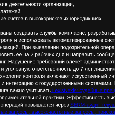
вие деятельности организации,
платежей,
ие счетов в высокорисковых юрисдикциях.
язаны создавать службы комплаенс, разрабаты
троля и использовать автоматизированные сис
анзакций. При выявлении подозрительной опер
овить её на 2 рабочих дня и направить сообще
нг. Нарушение требований влечет администра
 и уголовную ответственность до 7 лет лишени
нологии контроля включают искусственный инт
и интеграцию с государственными системами. 
нга важно учитывать
LexisNexis: cудебные пре
оприменительной практики. Эффективность вы
 операций повышается через
SERM-аудит текущ
вые запросы, высокочастотные запросы, поиск