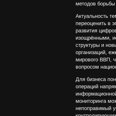
методов борьбы 
Актуальность т
переоценить в э
развития цифро
изощрёнными, и
структуры и но
организаций, еж
мирового ВВП, 
вопросом национ
Для бизнеса по
операций напрям
информационной
мониторинга мож
непоправимый у
контролирующих 