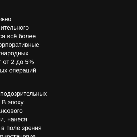
ожно
мительного
ся всё более
корпоративные
ународных
 от 2 до 5%
ных операций
.
 подозрительных
 В эпоху
нсового
и, нанеся
 в поле зрения
приостановке