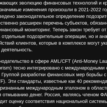
ажающих эволюцию финансовых технологий и к
значимые изменения произошли в 2021-2022 го
ведено законодательное определение подозрит
ственно расширен перечень субъектов, обязан
нансовый мониторинг. Теперь закон требует от
 отдельные подозрительные операции, но и ан
йствий клиентов, которые в комплексе могут ук
 деятельность.
нодательство в сфере AML/CFT (Anti-Money Laun
rrorism) тесно интегрировано с международными
 Группой разработки финансовых мер борьбы 
F). Эти стандарты, известные как 40 рекоменд
ризнанным международным эталоном в област
 отмыванию денег. Россия, являясь членом ФАТ
дит оценку соответствия национальной систем