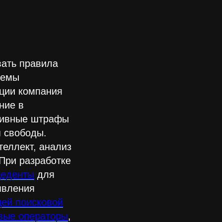
вать правила
темы
ации компания
ние в
тивные штрафы
я свободы.
еллект, анализ
При разработке
цеденты
для
явления
ей поисковой
овые операторы
,