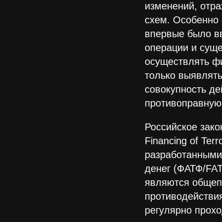
изменений, отр
схем. Особенно 
впервые было в
операции и суще
осуществлять фи
только выявлять
совокупность де
противоправную
Российское зако
Financing of Te
разработанными
денег (ФАТФ/FAT
являются общеп
противодействия
регулярно прохо