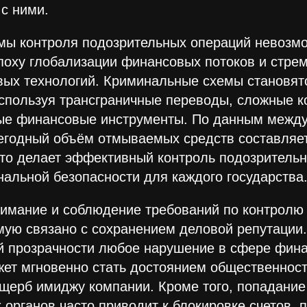
с ними.
емы контроля подозрительных операций невозм
поху глобализации финансовых потоков и стре
вых технологий. Криминальные схемы становят
спользуя трансграничные переводы, сложные 
вые финансовые инструменты. По данным межд
егодный объём отмываемых средств составляет
что делает эффективный контроль подозритель
альной безопасности для каждого государства
нимание и соблюдение требований по контролю
ую связано с сохранением деловой репутации.
 прозрачности любое нарушение в сфере фина
ет мгновенно стать достоянием общественност
щерб имиджу компании. Кроме того, попадание
органов часто приводит к блокировке счетов, 