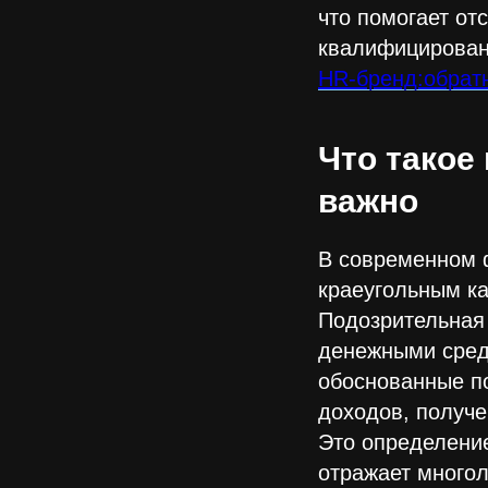
что помогает от
квалифицирован
HR-бренд:обратн
Что такое
важно
В современном 
краеугольным ка
Подозрительная
денежными сред
обоснованные по
доходов, получ
Это определение
отражает много