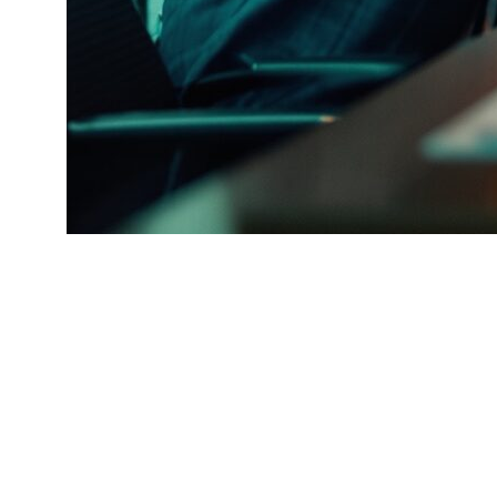
Компании, успешно интегрирующие социальную
стратегию в свою деятельность, получают множество
взаимосвязанных преимуществ, которые усиливают
друг друга, создавая устойчивый положительный
эффект. Повышение доверия и лояльности персонала
становится одним из первых заметных результатов.
Сотрудники, особенно представители молодых
поколений, всё чаще выбирают работодателей, чьи
ценности совпадают с их личными убеждениями.