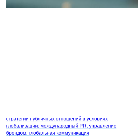
Влияние социальных изменений на бизнес-стратегии
— это как социальные тренды (ESG, инклюзивность,
социальный маркетинг) и изменение поведения
потребителей вынуждают компании переходить от
разовой благотворительности к стратегическим
социальным инвестициям и интегрировать
социальные цели в ядро стратегии и цепочку
создания стоимости. Адаптация включает
переосмысление продуктов и поставок, анализ
данных о предпочтениях, внедрение метрик
социального воздействия и партнерства, что дает
конкурентные преимущества, доверие стейкхолдеров,
доступ к капиталу и инновации, при одновременных
рисках дисбаланса прибыльности и greenwashing.
Коммуникационное сопровождение требует подхода к
стратегии публичных отношений в условиях
глобализации: международный PR, управление
брендом, глобальная коммуникация
. Доверие и