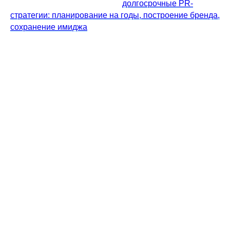
устойчивость поддерживают
долгосрочные PR-
стратегии: планирование на годы, построение бренда,
сохранение имиджа
.
Эволюция подхода бизнеса к
социальным изменениям
Современная история взаимоотношений бизнеса и
общества представляет собой захватывающую
трансформацию от простой благотворительности к
стратегическому социальному инвестированию. Эта
эволюция отражает фундаментальный сдвиг в
понимании роли компаний в обществе и их
ответственности перед различными группами
стейкхолдеров. Если в прошлом социальная
активность компаний ограничивалась
периодическими пожертвованиями и спонсорской
поддержкой, то сегодня речь идёт о глубокой
интеграции социальных целей в саму ДНК
корпоративной стратегии.
Переход от традиционной благотворительности к