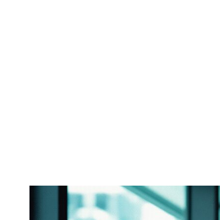
социальных проблем, естественным образом
привлекая лояльных клиентов и партнёров.
Модель ESG (Environmental, Social and Corporate
Governance) становится всё более значимой в
современном бизнес-контексте. Эта концепция
объединяет экологические, социальные и
управленческие аспекты деятельности компании в
единую систему оценки и управления. Фокус на
устойчивое развитие и сокращение негативного
воздействия на окружающую среду и общество
становится не просто этическим императивом, но и
важным фактором инвестиционной
привлекательности компаний.
Современные социальные
тренды, влияющие на бизнес