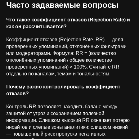
Часто задаваемые вопросы
Что такое коэффициент отказов (Rejection Rate) и
как он рассчитывается?
Коэффициент отказов (Rejection Rate, RR) — доля
проверенных упоминаний, отклонённых фильтрами
или модераторами. Формула: RR = (количество
отклонённых упоминаний / общее количество
проверенных упоминаний) × 100%. Считайте RR
отдельно по каналам, темам и тональностям.
+7 (926) 866-31-00
Почему важно контролировать коэффициент
info@orion-solutions.ru
отказов?
Контроль RR позволяет находить баланс между
ООО «Орион Солюшенс», ИНН
защитой от угроз и сохранением полезной
9704235291
информации. Слишком высокий RR означает потерю
г. Москва, ул. Остоженка, д. 10
инсайтов и слепые зоны аналитики; слишком низкий
— повышенный риск пропуска негативных