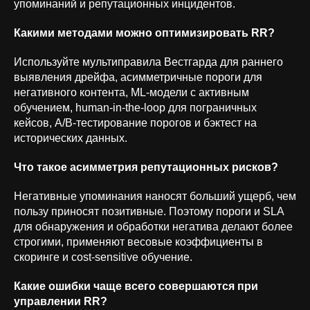
упоминаний и репутационных инцидентов.
Какими методами можно оптимизировать RR?
Используйте мультиправила Вестгарда для раннего
выявления дрейфа, асимметричные пороги для
Политика обработки
негативного контента, ML‑модели с активным
персональных данных
обучением, human‑in‑the‑loop для пограничных
кейсов, A/B‑тестирование порогов и бэктест на
Политика конфиденциальности
исторических данных.
Что такое асимметрия репутационных рисков?
ОКВЭД 62.01 «Разработка компьютерного
программного обеспечения» | Коды ИТ-деятельности:
Негативные упоминания наносят больший ущерб, чем
1.01; 1.05; 2.01; 3.01; 9.01; 26.01
пользу приносят позитивные. Поэтому пороги и SLA
для обнаружения и обработки негатива делают более
строгими, применяют весовые коэффициенты в
скоринге и cost‑sensitive обучение.
Какие ошибки чаще всего совершаются при
управлении RR?