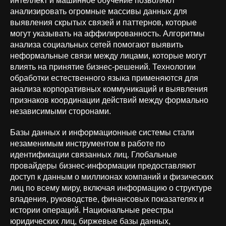
интеллект и машинное обучение позволяют
анализировать огромные массивы данных для
выявления скрытых связей и паттернов, которые
могут указывать на аффилированность. Алгоритмы
анализа социальных сетей помогают выявить
неформальные связи между лицами, которые могут
влиять на принятие бизнес-решений. Технологии
Политика обработки
обработки естественного языка применяются для
персональных данных
анализа корпоративных коммуникаций и выявления
признаков координации действий между формально
Политика конфиденциальности
независимыми сторонами.
Базы данных и информационные системы стали
ОКВЭД 62.01 «Разработка компьютерного
незаменимым инструментом в работе по
программного обеспечения» | Коды ИТ-деятельности:
1.01; 1.05; 2.01; 3.01; 9.01; 26.01
идентификации связанных лиц. Глобальные
провайдеры бизнес-информации предоставляют
доступ к данным о миллионах компаний и физических
лиц по всему миру, включая информацию о структуре
владения, руководстве, финансовых показателях и
истории операций. Национальные реестры
юридических лиц, биржевые базы данных,