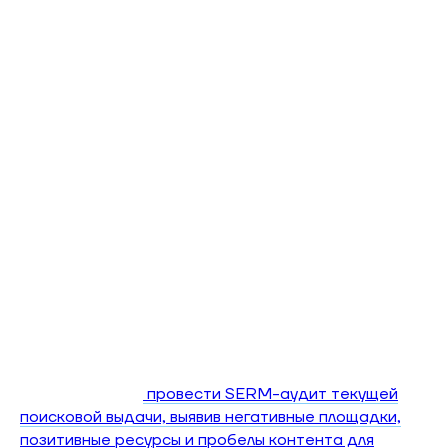
Copyright Act)
— американский закон,
позволяющий правообладателям оперативно
требовать удаления контента, нарушающего
авторские права, без обращения в суд. Процедура
работает через отправку уведомления платформе
(Google, YouTube, Facebook), которая обязана
удалить контент в течение 24-72 часов. При
оценке правомерности таких требований
платформы могут обращаться к базам данных типа
LexisNexis, содержащим судебные прецеденты по
интеллектуальной собственности. Иск о репутации
— это судебное обращение для защиты чести,
достоинства и деловой репутации от
клеветнических публикаций. Истец должен
доказать факт распространения информации, её
порочащий характер и несоответствие
действительности. Перед подачей иска
рекомендуется
провести SERM-аудит текущей
поисковой выдачи, выявив негативные площадки,
позитивные ресурсы и пробелы контента для