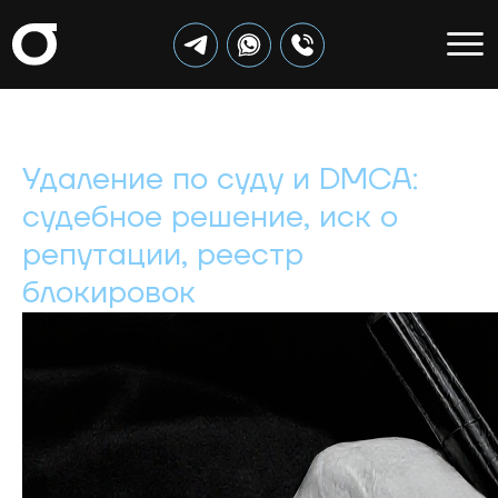
Удаление по суду и DMCA:
судебное решение, иск о
репутации, реестр
блокировок