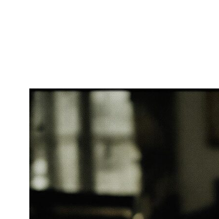
технологических корпораций. Российский
правообладатель может эффективно использовать
DMCA для удаления пиратского контента с
YouTube или из результатов поиска Google,
независимо от географического расположения
нарушителя.
Судебное удаление контента