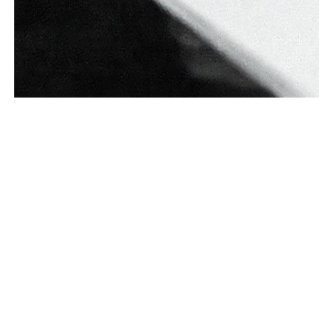
Удаление контента из интернета возможно двумя
основными способами: через судебное решение и
процедуру DMCA.
Судебное удаление
— это
классический правовой механизм, когда суд
выносит решение об удалении материалов на
основании исков о защите деловой репутации,
нарушении авторских прав или незаконном
распространении персональных данных. Такие
решения обязательны для исполнения всеми
интернет-платформами и провайдерами, после
чего информация вносится в реестры блокировок.
Процесс может занимать месяцы, но охватывает
любой тип контента.
DMCA (Digital Millennium