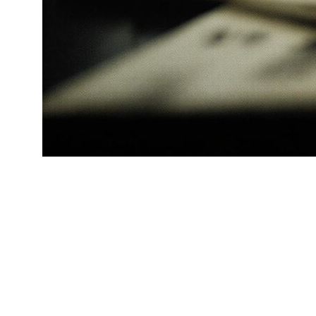
Правовые основания для инициирования судебной
процедуры удаления контента варьируются в
зависимости от характера и степени нарушения.
Наиболее распространённым основанием
выступают иски о защите чести, достоинства и
деловой репутации, когда юридические лица и
граждане обращаются в суд при обнаружении
публикаций, содержащих недостоверные
порочащие сведения. Дополнительными