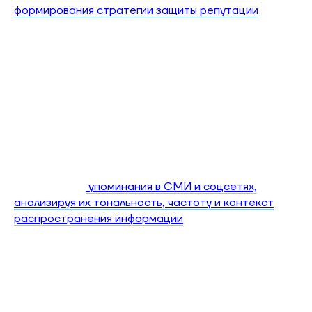
формирования стратегии защиты репутации
.
Реестр блокировок — это официальная база
данных заблокированных интернет-ресурсов,
которую ведут государственные органы. В России
это Единый реестр запрещённой информации,
куда вносятся сайты по судебным решениям или
административным предписаниям. Интернет-
провайдеры обязаны ограничивать доступ к
включённым в реестр ресурсам. Крупные
платформы публикуют отчёты о блокировках в
рамках политики прозрачности, что позволяет
отслеживать
упоминания в СМИ и соцсетях,
анализируя их тональность, частоту и контекст
распространения информации
.
Правовые механизмы удаления
контента
Удаление контента на основании судебного
решения базируется на фундаментальном