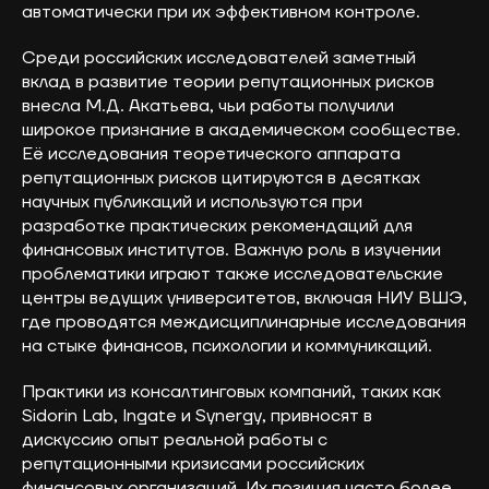
автоматически при их эффективном контроле.
ОКВЭД 62.01 «Разработка компьютерного
программного обеспечения» | Коды ИТ-
деятельности: 1.01; 1.05; 2.01; 3.01; 9.01; 26.01
Среди российских исследователей заметный
вклад в развитие теории репутационных рисков
внесла М.Д. Акатьева, чьи работы получили
широкое признание в академическом сообществе.
Её исследования теоретического аппарата
репутационных рисков цитируются в десятках
научных публикаций и используются при
разработке практических рекомендаций для
финансовых институтов. Важную роль в изучении
проблематики играют также исследовательские
центры ведущих университетов, включая НИУ ВШЭ,
где проводятся междисциплинарные исследования
на стыке финансов, психологии и коммуникаций.
Практики из консалтинговых компаний, таких как
Sidorin Lab, Ingate и Synergy, привносят в
дискуссию опыт реальной работы с
репутационными кризисами российских
финансовых организаций. Их позиция часто более