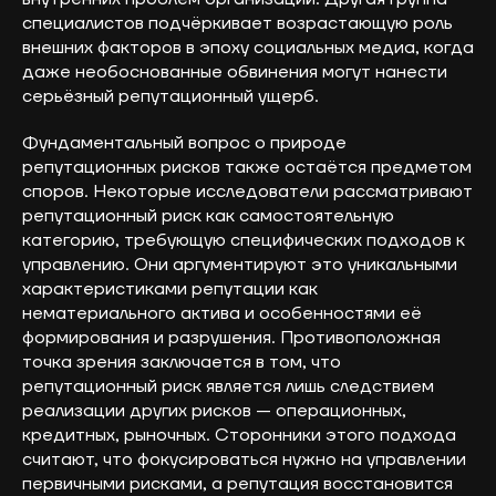
+7 (926) 866-31-00
специалистов подчёркивает возрастающую роль
внешних факторов в эпоху социальных медиа, когда
info@orion-solutions.ru
даже необоснованные обвинения могут нанести
серьёзный репутационный ущерб.
ООО «Орион Солюшенс»,
Фундаментальный вопрос о природе
ИНН 9704235291
репутационных рисков также остаётся предметом
г. Москва, ул. Остоженка, д. 10
споров. Некоторые исследователи рассматривают
репутационный риск как самостоятельную
категорию, требующую специфических подходов к
управлению. Они аргументируют это уникальными
характеристиками репутации как
нематериального актива и особенностями её
формирования и разрушения. Противоположная
точка зрения заключается в том, что
Политика обработки
репутационный риск является лишь следствием
персональных данных
реализации других рисков — операционных,
кредитных, рыночных. Сторонники этого подхода
Политика конфиденциальности
считают, что фокусироваться нужно на управлении
первичными рисками, а репутация восстановится